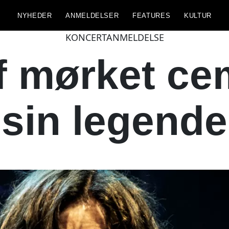
NYHEDER
ANMELDELSER
FEATURES
KULTUR
KONCERTANMELDELSE
f mørket c
sin legende