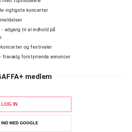
ws med topmusikere
de vigtigste koncerter
nmeldelser
 adgang til al indhold på
o
l koncerter og festivaler
- fravælg forstyrrende annoncer
 GAFFA+ medlem
LOG IN
 IND MED GOOGLE