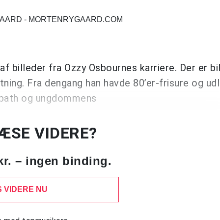
YGAARD - MORTENRYGAARD.COM
billeder fra Ozzy Osbournes karriere. Der er bil
ning. Fra dengang han havde 80’er-frisure og ud
Sabbath og ungdommens
LÆSE VIDERE?
kr. – ingen binding.
 VIDERE NU