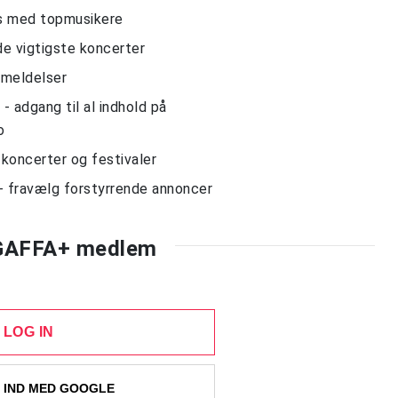
ws med topmusikere
de vigtigste koncerter
nmeldelser
 adgang til al indhold på
o
l koncerter og festivaler
- fravælg forstyrrende annoncer
 GAFFA+ medlem
LOG IN
 IND MED GOOGLE