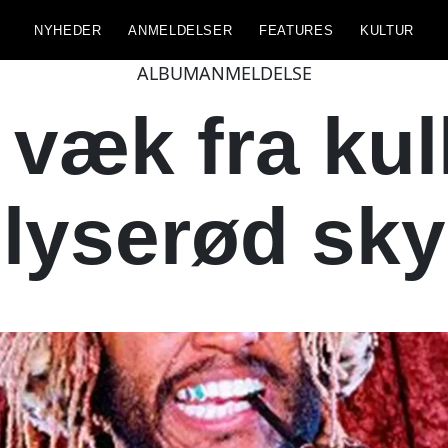
NYHEDER
ANMELDELSER
FEATURES
KULTUR
ALBUMANMELDELSE
væk fra kul
lyserød sky