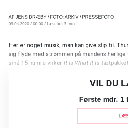
AF JENS DRÆBY / FOTO: ARKIV / PRESSEFOTO
03.04.2020 / 00:00 /
Læsetid: 3 min
Her er noget musik, man kan give slip til. Thu
sig flyde med strømmen på mandens herlige f
små 15 numre virker
It Is What It Is
tætpakket
VIL DU 
Første mdr. 1 
LÆS