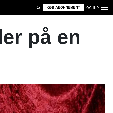
KØB ABONNEMENT
LOG IND
ler på en