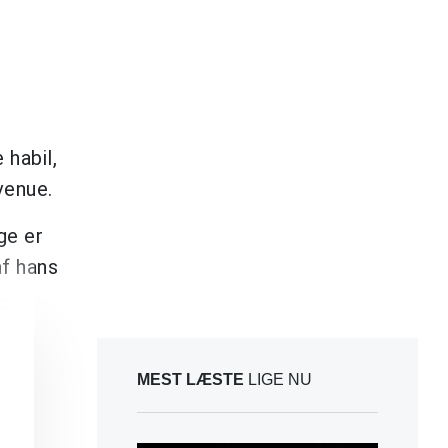
 habil,
venue.
ge er
af hans
MEST LÆSTE
LIGE NU