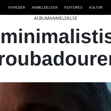
NYHEDER
ANMELDELSER
FEATURES
KULTUR
ALBUMANMELDELSE
minimalistis
troubadoure