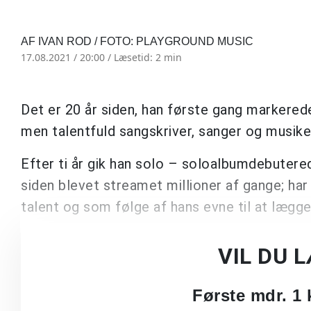
AF IVAN ROD / FOTO: PLAYGROUND MUSIC
17.08.2021 / 20:00 /
Læsetid: 2 min
Det er 20 år siden, han første gang markered
men talentfuld sangskriver, sanger og musike
Efter ti år gik han solo – soloalbumdebute
siden blevet streamet millioner af gange; har 
talent og som følge af hans evne til at lægg
VIL DU 
Første mdr. 1 