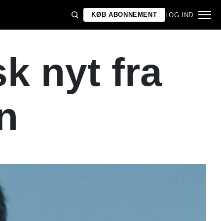
KØB ABONNEMENT
LOG IND
k nyt fra
n