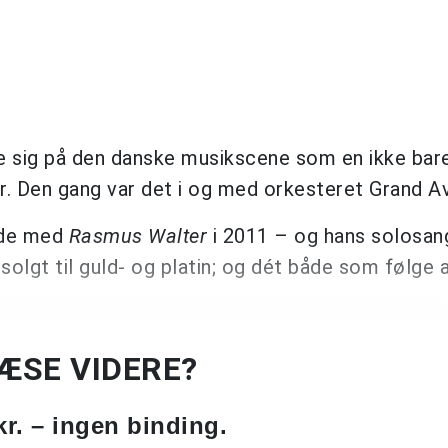
e sig på den danske musikscene som en ikke bare
r. Den gang var det i og med orkesteret Grand A
rede med
Rasmus Walter
i 2011 – og hans solosan
solgt til guld- og platin; og dét både som følge 
e
LÆSE VIDERE?
kr. – ingen binding.