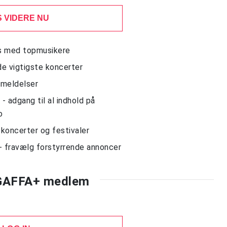
 VIDERE NU
ws med topmusikere
de vigtigste koncerter
nmeldelser
 adgang til al indhold på
o
l koncerter og festivaler
- fravælg forstyrrende annoncer
 GAFFA+ medlem