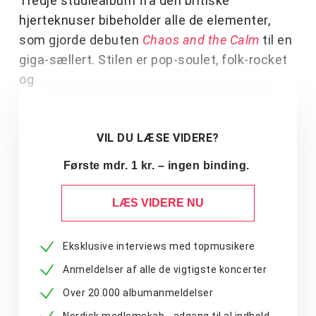
Tredje studiealbum fra den britiske
hjerteknuser bibeholder alle de elementer,
som gjorde debuten
Chaos and the Calm
til en
giga-sællert. Stilen er pop-soulet, folk-rocket
og
VIL DU LÆSE VIDERE?
Første mdr. 1 kr. – ingen binding.
LÆS VIDERE NU
Eksklusive interviews med topmusikere
Anmeldelser af alle de vigtigste koncerter
Over 20.000 albumanmeldelser
Nordisk medlemskab - adgang til al indhold