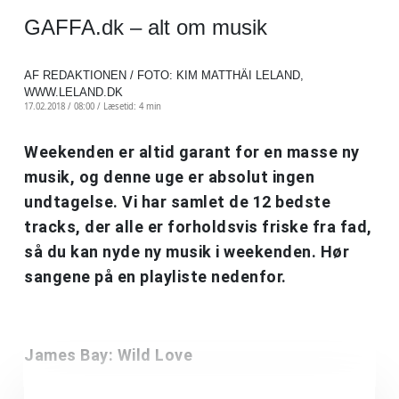
GAFFA.dk – alt om musik
AF REDAKTIONEN / FOTO: KIM MATTHÄI LELAND,
WWW.LELAND.DK
17.02.2018 / 08:00 /
Læsetid: 4 min
Weekenden er altid garant for en masse ny
musik, og denne uge er absolut ingen
undtagelse. Vi har samlet de 12 bedste
tracks, der alle er forholdsvis friske fra fad,
så du kan nyde ny musik i weekenden. Hør
sangene på en playliste nedenfor.
James Bay: Wild Love