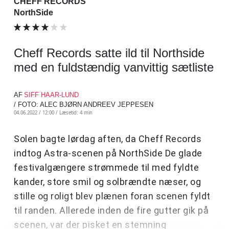
CHEFF RECORDS
NorthSide
Cheff Records satte ild til Northside
med en fuldstændig vanvittig sætliste
AF
SIFF HAAR-LUND
/ FOTO: ALEC BJØRN ANDREEV JEPPESEN
04.06.2022 / 12:00 /
Læsetid: 4 min
Solen bagte lørdag aften, da Cheff Records
indtog Astra-scenen på NorthSide De glade
festivalgængere strømmede til med fyldte
kander, store smil og solbrændte næser, og
stille og roligt blev plænen foran scenen fyldt
til randen. Allerede inden de fire gutter gik på
scenen, var der pisket en stemning