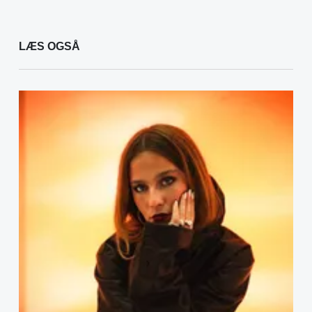
LÆS OGSÅ