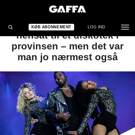
1
/ 11
KONCERTANMELDELSE
Man følte sig til tider
KØB ABONNEMENT
LOG IND
hensat til et diskotek i
provinsen – men det var
man jo nærmest også