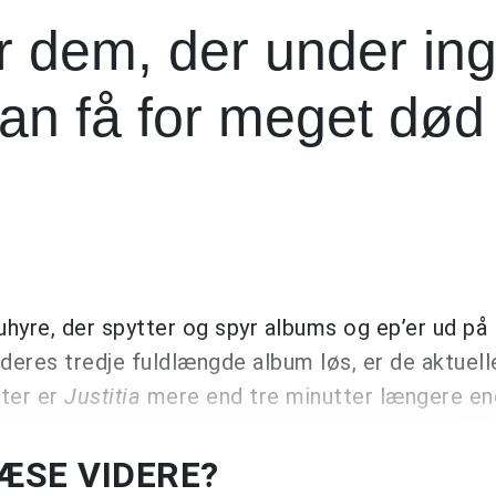
r dem, der under in
n få for meget død
hyre, der spytter og spyr albums og ep’er ud på
ap deres tredje fuldlængde album løs, er de aktuel
ter er
Justitia
mere end tre minutter længere en
LÆSE VIDERE?