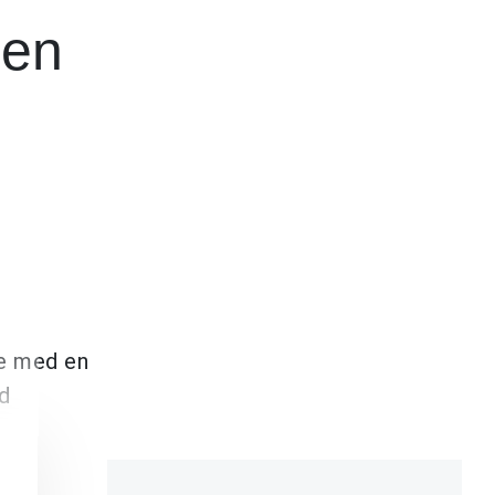
gen
le med en
d