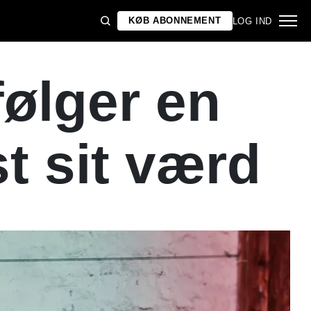
KØB ABONNEMENT
LOG IND
ølger en
st sit værd