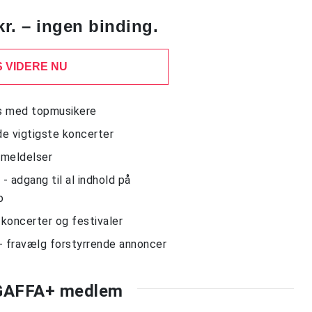
kr. – ingen binding.
 VIDERE NU
ws med topmusikere
de vigtigste koncerter
nmeldelser
 adgang til al indhold på
o
l koncerter og festivaler
- fravælg forstyrrende annoncer
 GAFFA+ medlem