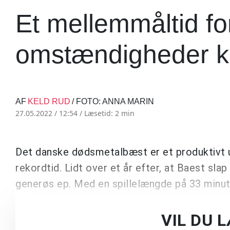
Et mellemmåltid fo
omstændigheder ka
AF
KELD RUD
/ FOTO: ANNA MARIN
27.05.2022 / 12:54 /
Læsetid: 2 min
Det danske dødsmetalbæst er et produktivt u
rekordtid. Lidt over et år efter, at Baest sl
generøs ep. Med en spillelængde på 33 minut
VIL DU 