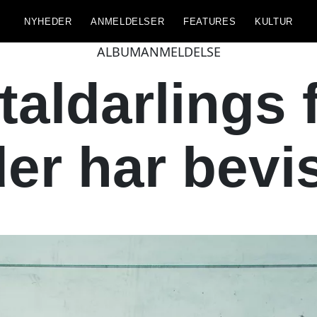
NYHEDER
ANMELDELSER
FEATURES
KULTUR
ALBUMANMELDELSE
aldarlings f
der har bevi