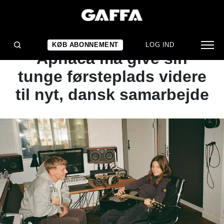
ARTIKEL
Ugens hitlisteopdatering:
KØB ABONNEMENT
LOG IND
Aphaca må give sin
tunge førsteplads videre
til nyt, dansk samarbejde