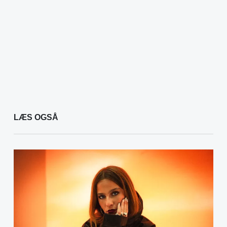
LÆS OGSÅ