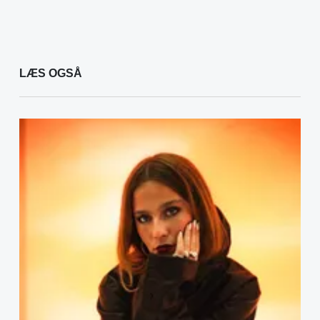
LÆS OGSÅ