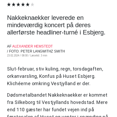
Nakkeknaekker leverede en
mindeværdig koncert på deres
allerførste headliner-turné i Esbjerg.
AF
ALEXANDER HEMSTEDT
/ FOTO: PETER LANGWITHZ SMITH
23.02.2024 / 08:00 /
Læsetid: 3 min
Slut-februar, stiv kuling, regn, torsdagaften,
orkanvarsling, Konfus på Huset Esbjerg.
Klichéerne omkring Vestjylland er der.
Dødsmetalbandet Nakkeknaekker er kommet
fra Silkeborg til Vestjyllands hovedstad. Mere
end 110 gæster har fundet vejen ind på
førstesalen af Huset og venter i spænding på