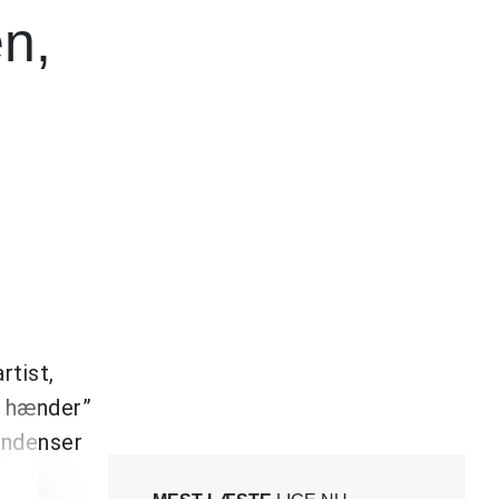
en,
rtist,
e hænder”
endenser