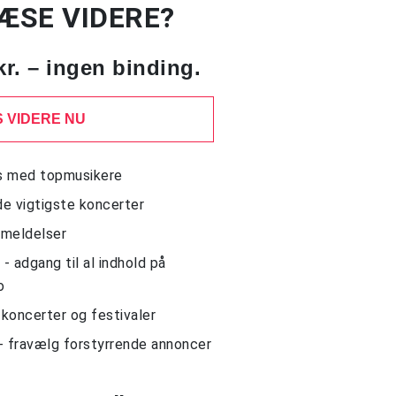
LÆSE VIDERE?
kr. – ingen binding.
 VIDERE NU
ws med topmusikere
de vigtigste koncerter
nmeldelser
 adgang til al indhold på
o
l koncerter og festivaler
- fravælg forstyrrende annoncer