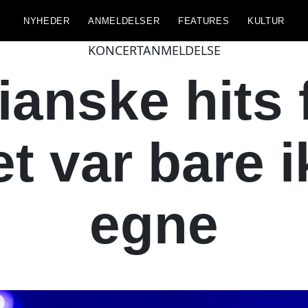
NYHEDER
ANMELDELSER
FEATURES
KULTUR
KONCERTANMELDELSE
ianske hits f
t var bare 
egne