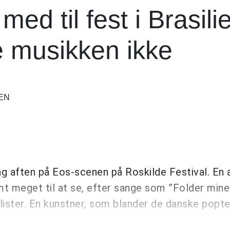
ed til fest i Brasili
e musikken ikke
EN
g aften på Eos-scenen på Roskilde Festival. En a
t meget til at se, efter sange som ”Folder min
ylister. En kunstner, som blander de danske popt