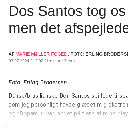
Dos Santos tog os m
men det afspejled
AF
MARIE MØLLER FOGED
/ FOTO: ERLING BRODERS
03.07.2024 / 12:02 /
Læsetid: 3 min
Foto: Erling Brodersen
Dansk/brasilianske Don Santos spillede tirsda
som jeg personligt havde glædet mig ekstrem
og ”Dopamin” var landet på flere af mine pla