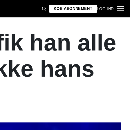
KØB ABONNEMENT
LOG IND
ik han alle
ikke hans