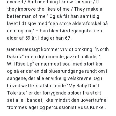
exceed / And one thing I know for sure / If
they improve the likes of me / They make a
better man of me.” Og så får han samtidig
lavet lidt sjov med ”den store aldersforskel på
dem og mig” – han blev førstegangsfar i en
alder af 59 år. I dag er han 67.
Genremæssigt kommer vi vidt omkring. ”North
Dakota” er en drømmende, jazzet ballade, ”I
Will Rise Up” er nærmest soul med stort kor,
og så er der en del bluesrundgange rundt om i
sangene, der alle er virkelig velskrevne. Og i
hovedsættets afsluttende ”My Baby Don’t
Tolerate” er der forrygende soloer fra stort
set alle i bandet, ikke mindst den uovertrufne
trommeslager og percussionist Russ Kunkel.