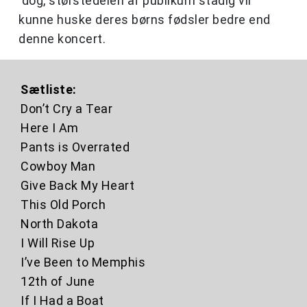
dog, størstedelen af publikum stadig vil
kunne huske deres børns fødsler bedre end
denne koncert.
Sætliste:
Don’t Cry a Tear
Here I Am
Pants is Overrated
Cowboy Man
Give Back My Heart
This Old Porch
North Dakota
I Will Rise Up
I’ve Been to Memphis
12th of June
If I Had a Boat