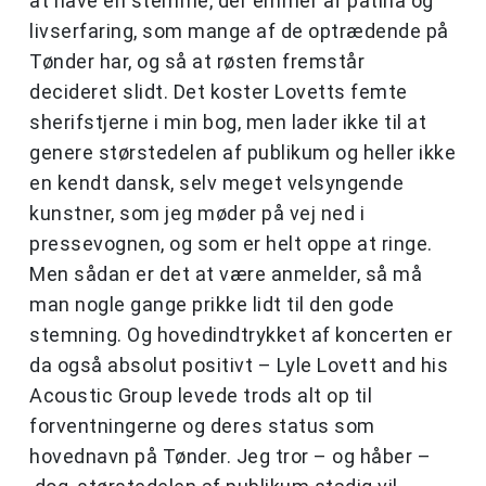
at have en stemme, der emmer af patina og
livserfaring, som mange af de optrædende på
Tønder har, og så at røsten fremstår
decideret slidt. Det koster Lovetts femte
sherifstjerne i min bog, men lader ikke til at
genere størstedelen af publikum og heller ikke
en kendt dansk, selv meget velsyngende
kunstner, som jeg møder på vej ned i
pressevognen, og som er helt oppe at ringe.
Men sådan er det at være anmelder, så må
man nogle gange prikke lidt til den gode
stemning. Og hovedindtrykket af koncerten er
da også absolut positivt – Lyle Lovett and his
Acoustic Group levede trods alt op til
forventningerne og deres status som
hovednavn på Tønder. Jeg tror – og håber –