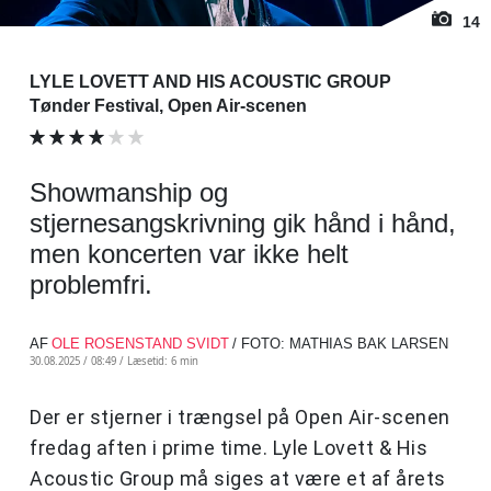
14
LYLE LOVETT AND HIS ACOUSTIC GROUP
Tønder Festival, Open Air-scenen
Showmanship og
stjernesangskrivning gik hånd i hånd,
men koncerten var ikke helt
problemfri.
AF
OLE ROSENSTAND SVIDT
/ FOTO: MATHIAS BAK LARSEN
30.08.2025 / 08:49 /
Læsetid: 6 min
Der er stjerner i trængsel på Open Air-scenen
fredag aften i prime time. Lyle Lovett & His
Acoustic Group må siges at være et af årets