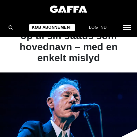
1
/ 14
KONCERTANMELDELSE
Countrylegenden levede
KØB ABONNEMENT
LOG IND
op til sin status som
hovednavn – med en
enkelt mislyd