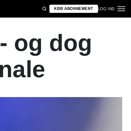
KØB ABONNEMENT
LOG IND
 - og dog
inale