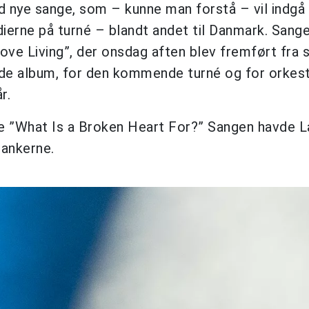
d nye sange, som – kunne man forstå – vil indgå 
erne på turné – blandt andet til Danmark. Sang
ve Living”, der onsdag aften blev fremført fra 
de album, for den kommende turné og for orkes
r.
lle ”What Is a Broken Heart For?” Sangen havde L
tankerne.