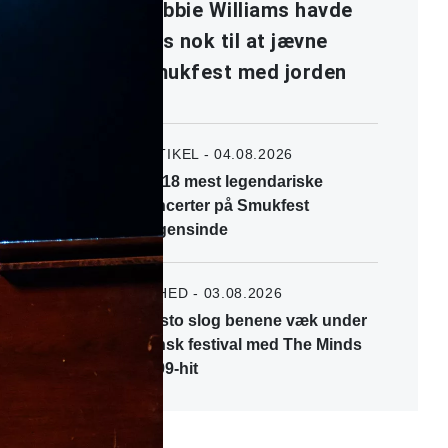
Robbie Williams havde
hits nok til at jævne
Smukfest med jorden
ARTIKEL - 04.08.2026
De 18 mest legendariske
koncerter på Smukfest
nogensinde
NYHED - 03.08.2026
Tiësto slog benene væk under
dansk festival med The Minds
of 99-hit