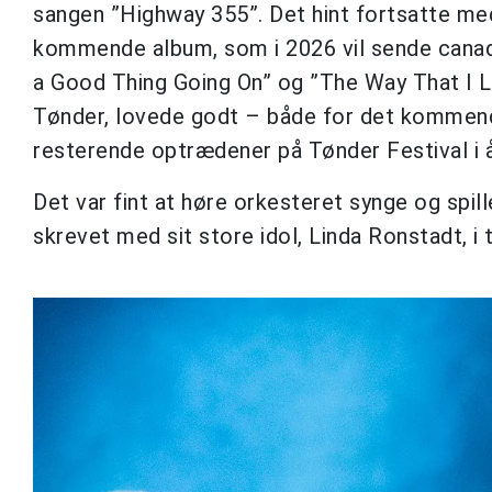
sangen ”Highway 355”. Det hint fortsatte me
kommende album, som i 2026 vil sende canadi
a Good Thing Going On” og ”The Way That I Lo
Tønder, lovede godt – både for det kommen
resterende optrædener på Tønder Festival i å
Det var fint at høre orkesteret synge og spi
skrevet med sit store idol, Linda Ronstadt, i 