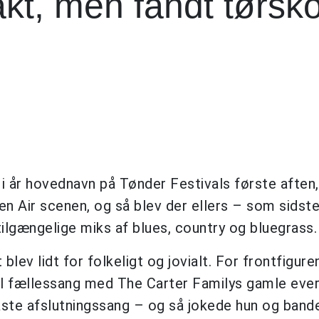
kt, men fandt tørsk
 i år hovednavn på Tønder Festivals første aften
en Air scenen, og så blev der ellers – som sidste
tilgængelige miks af blues, country og bluegrass.
 blev lidt for folkeligt og jovialt. For frontfigure
til fællessang med The Carter Familys gamle eve
aste afslutningssang – og så jokede hun og band