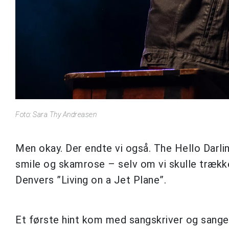
Foto: Sara Thy Andreasen
Men okay. Der endte vi også. The Hello Darli
smile og skamrose – selv om vi skulle træk
Denvers ”Living on a Jet Plane”.
Et første hint kom med sangskriver og sang