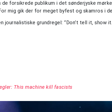
 de forsikrede publikum i det sønderjyske mørke
 For mig gik der for meget byfest og skamros i de
journalistiske grundregel: ”Don’t tell it, show it.
gler: This machine kill fascists