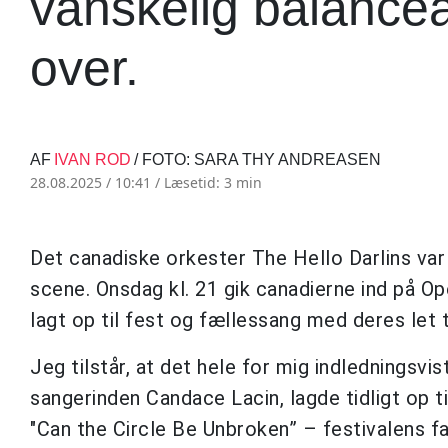
vanskelig balancea
over.
AF
IVAN ROD
/ FOTO: SARA THY ANDREASEN
28.08.2025 / 10:41 /
Læsetid: 3 min
Det canadiske orkester The Hello Darlins var
scene. Onsdag kl. 21 gik canadierne ind på Op
lagt op til fest og fællessang med deres let 
Jeg tilstår, at det hele for mig indledningsvist
sangerinden Candace Lacin, lagde tidligt op 
"Can the Circle Be Unbroken” – festivalens f