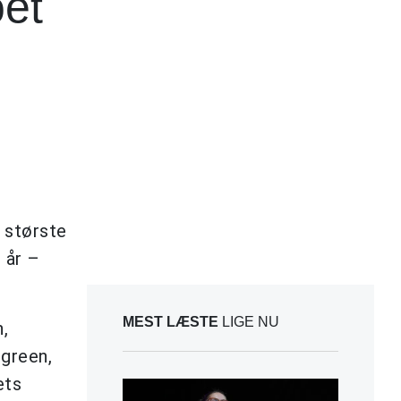
oet
, største
 år –
MEST LÆSTE
LIGE NU
n,
rgreen,
ets