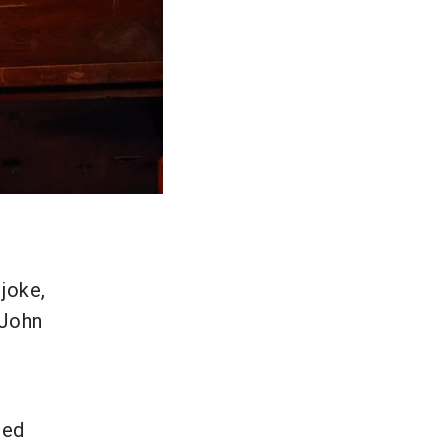
joke,
 John
med