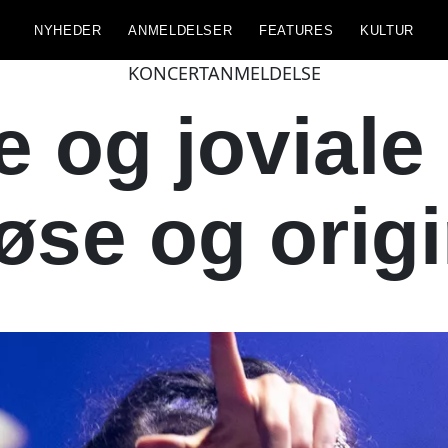
NYHEDER
ANMELDELSER
FEATURES
KULTUR
KONCERTANMELDELSE
e og joviale
øse og orig