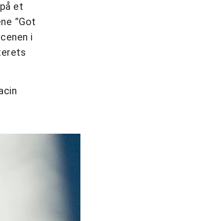
på et
ene ”Got
scenen i
terets
acin