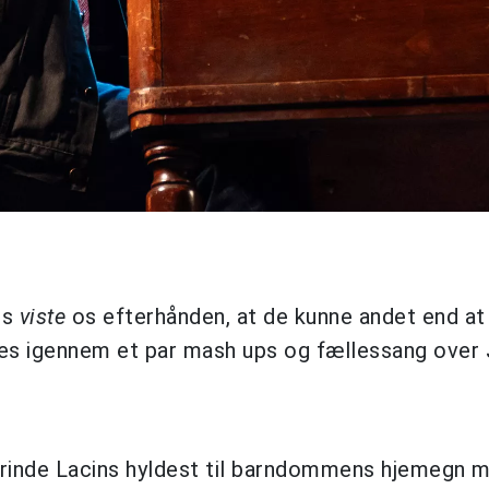
ns
viste
os efterhånden, at de kunne andet end at 
kes igennem et par mash ups og fællessang over
erinde Lacins hyldest til barndommens hjemegn 