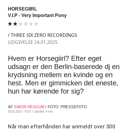
HORSEGIIRL
V.I.P - Very Important Pony
/ THREE SIX ZERO RECORDINGS
UDGIVELSE 24.01.2025
Hvem er Horsegiirl? Efter eget
udsagn er den Berlin-baserede dj en
krydsning mellem en kvinde og en
hest. Men er gimmicken det eneste,
hun har kørende for sig?
AF
SIMON HEGGUM
/ FOTO: PRESSEFOTO
20.02.2025 / 10:57 /
Læsetid: 4 min
Når man efterhånden har anmeldt over 300