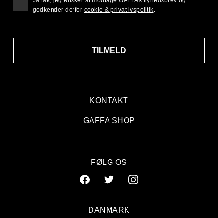
Ja tak, jeg ønsker at modtage GAFFAs nyhedsbrev og
godkender derfor
cookie & privatlivspolitik
.
TILMELD
KONTAKT
GAFFA SHOP
FØLG OS
DANMARK