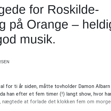
gede for Roskilde-
 på Orange – heldi
god musik.
RSEN
al for ti år siden, måtte tovholder Damon Albarn
da han efter et fem timer (!) langt show, hvor h
n, nægtede at forlade det klokken fem om morge