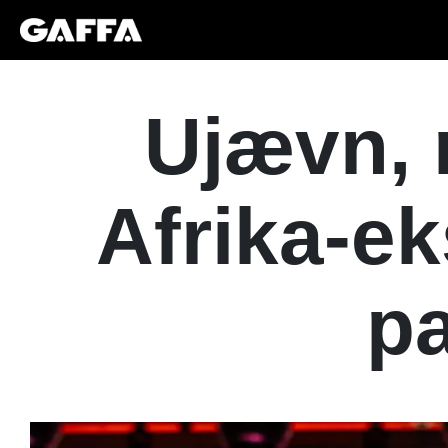
Ujævn,
Afrika-e
pa