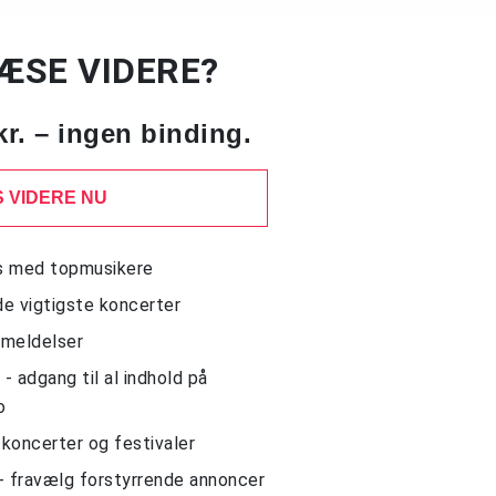
LÆSE VIDERE?
kr. – ingen binding.
 VIDERE NU
ws med topmusikere
de vigtigste koncerter
nmeldelser
 adgang til al indhold på
o
l koncerter og festivaler
- fravælg forstyrrende annoncer