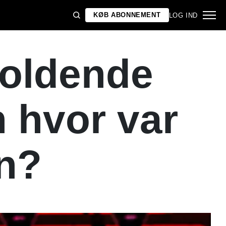
KØB ABONNEMENT
LOG IND
oldende
 hvor var
en?