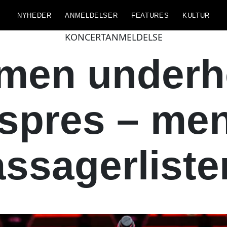
NYHEDER
ANMELDELSER
FEATURES
KULTUR
KONCERTANMELDELSE
 men underh
kspres – men
ssagerlist