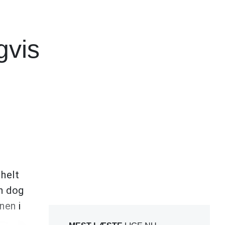
gvis
 helt
an dog
nen i