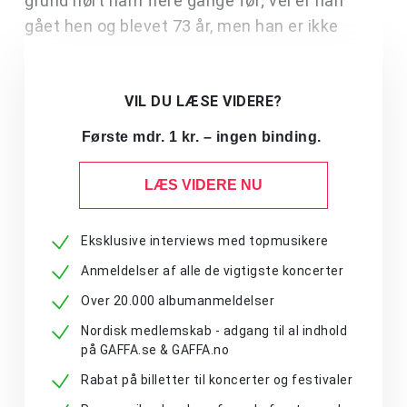
grund hørt ham flere gange før; vel er han
gået hen og blevet 73 år, men han er ikke
VIL DU LÆSE VIDERE?
Første mdr. 1 kr. – ingen binding.
LÆS VIDERE NU
Eksklusive interviews med topmusikere
Anmeldelser af alle de vigtigste koncerter
Over 20.000 albumanmeldelser
Nordisk medlemskab - adgang til al indhold
på GAFFA.se & GAFFA.no
Rabat på billetter til koncerter og festivaler