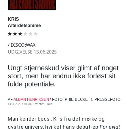
KRIS
Alterdetsamme
/ DISCO:WAX
UDGIVELSE 13.06.2025
Ungt stjerneskud viser glimt af noget
stort, men har endnu ikke forløst sit
fulde potentiale.
AF
ALBAN HENRIKSEN
/ FOTO: PHIE BECKETT, PRESSEFOTO
13.06.2025 / 10:20 /
Læsetid: 3 min
Man kender bedst Kris fra det mørke og
dystre univers, hvilket hans debut-ep
For evigt