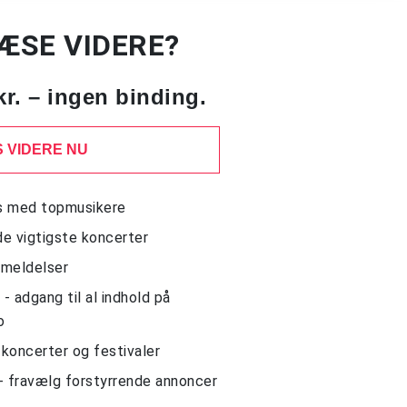
LÆSE VIDERE?
kr. – ingen binding.
 VIDERE NU
ws med topmusikere
de vigtigste koncerter
nmeldelser
 adgang til al indhold på
o
l koncerter og festivaler
- fravælg forstyrrende annoncer