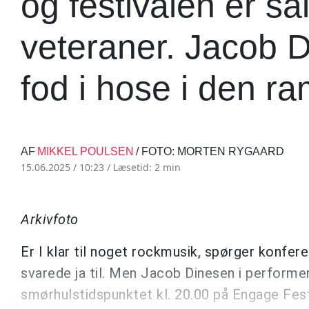
og festivalen er så
veteraner. Jacob 
fod i hose i den r
AF
MIKKEL POULSEN
/ FOTO: MORTEN RYGAARD
15.06.2025 / 10:23 /
Læsetid: 2 min
Arkivfoto
Er I klar til noget rockmusik, spørger konfer
svarede ja til. Men Jacob Dinesen i performe
smørhulstidspunktet kl. 20.00 på Engage Fest