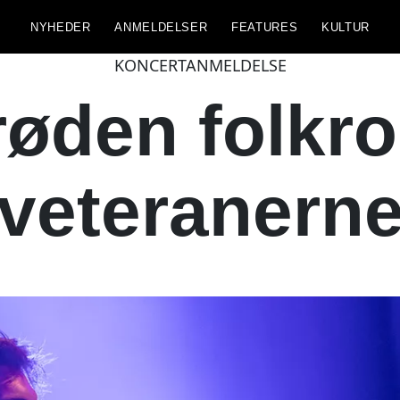
NYHEDER
ANMELDELSER
FEATURES
KULTUR
KONCERTANMELDELSE
røden folkro
veteranern