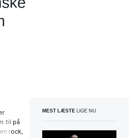
nske
m
MEST LÆSTE
LIGE NU
er
 til på
en rock,