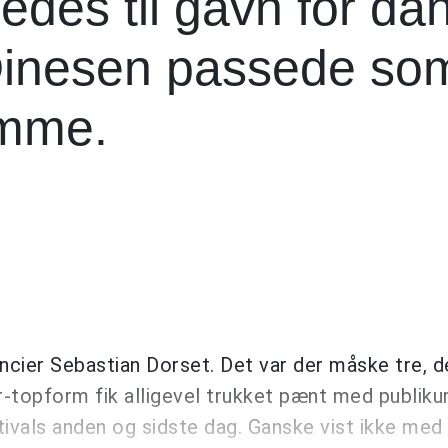
ledes til gavn for da
Dinesen passede so
amme.
encier Sebastian Dorset. Det var der måske tre, d
r-topform fik alligevel trukket pænt med publikum
ivals anden og sidste dag. Ganske vist ikke med 