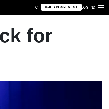
KØB ABONNEMENT
LOG IND
ck for
e