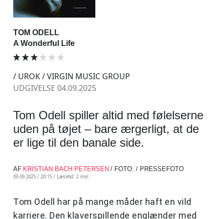
TOM ODELL
A Wonderful Life
/ UROK / VIRGIN MUSIC GROUP
UDGIVELSE 04.09.2025
Tom Odell spiller altid med følelserne
uden på tøjet – bare ærgerligt, at de
er lige til den banale side.
AF
KRISTIAN BACH PETERSEN
/ FOTO: / PRESSEFOTO
09.09.2025 / 20:15 /
Læsetid: 2 min
Tom Odell har på mange måder haft en vild
karriere. Den klaverspillende englænder med