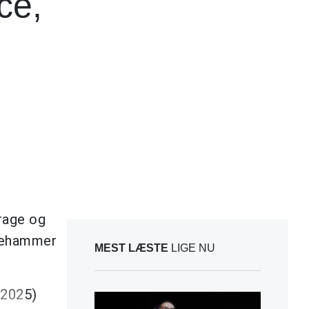
ce,
rage og
dgehammer
MEST LÆSTE
LIGE NU
2025)