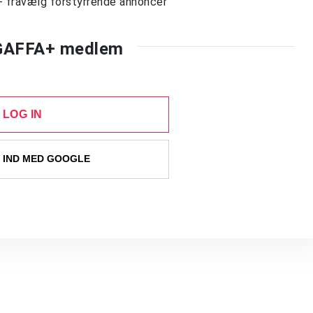
- fravælg forstyrrende annoncer
 GAFFA+ medlem
LOG IN
 IND MED GOOGLE