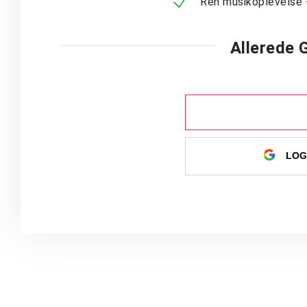
Ren musikoplevelse 
Allerede
LOG