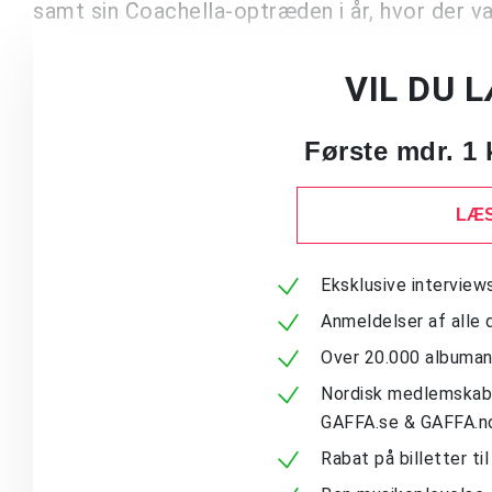
samt sin Coachella-optræden i år, hvor der va
VIL DU 
Første mdr. 1 
LÆS
Eksklusive intervie
Anmeldelser af alle 
Over 20.000 albuma
Nordisk medlemskab -
GAFFA.se & GAFFA.n
Rabat på billetter ti