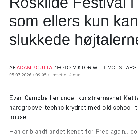
Roskilde Festival 
som ellers kun kan
slukkede højtalern
AF
ADAM BOUTTAI
/ FOTO: VIKTOR WILLEMOES LARS
05.07.2026 / 09:05 /
Læsetid: 4 min
Evan Campbell er under kunstnernavnet Ketta
hardgroove-techno krydret med old school-tr
house.
Han er blandt andet kendt for Fred again..-c