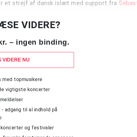
r et strejf af dansk islæt med support fra
Sebas
LÆSE VIDERE?
kr. – ingen binding.
 VIDERE NU
ws med topmusikere
de vigtigste koncerter
nmeldelser
 adgang til al indhold på
o
l koncerter og festivaler