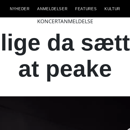
NYHEDER
ANMELDELSER
FEATURES
KULTUR
KONCERTANMELDELSE
lige da sætte
at peake