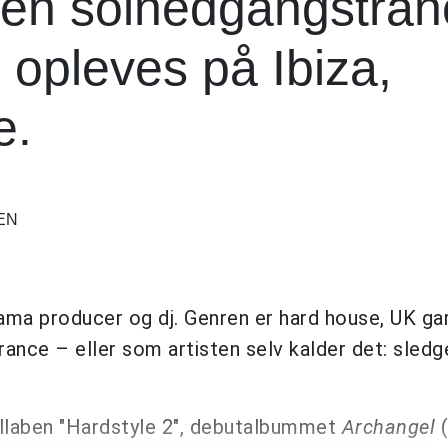
i en solnedgangstran
 opleves på Ibiza,
e.
EN
ma producer og dj. Genren er hard house, UK ga
ance – eller som artisten selv kalder det: sle
ollaben "Hardstyle 2", debutalbummet
Archangel
(