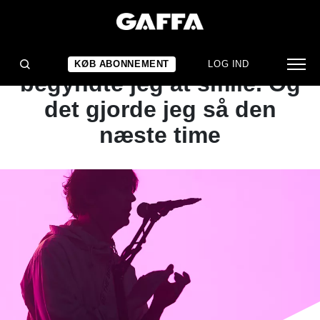
1
/ 4
KONCERTANMELDELSE
Fire sekunder inde
KØB ABONNEMENT
LOG IND
begyndte jeg at smile. Og
det gjorde jeg så den
næste time