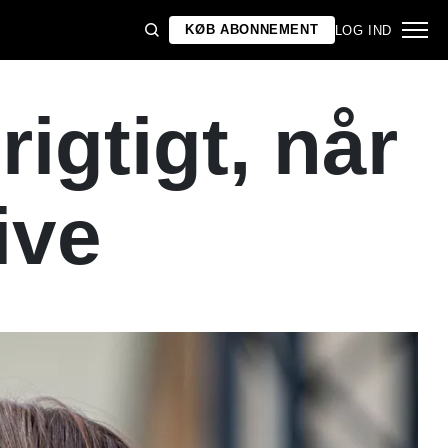
KØB ABONNEMENT
LOG IND
igtigt, når
ive