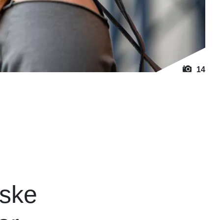
14
iske