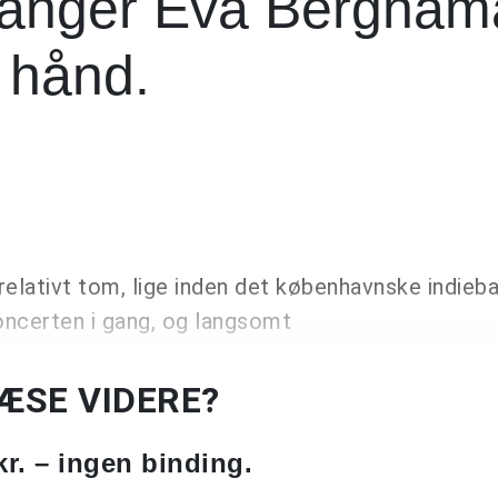
sanger Eva Bergham
e hånd.
relativt tom, lige inden det københavnske indieb
oncerten i gang, og langsomt
LÆSE VIDERE?
kr. – ingen binding.