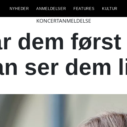
NYHEDER
ANMELDELSER
FEATURES
KULTUR
KONCERTANMELDELSE
r dem først r
n ser dem l