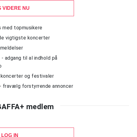
 VIDERE NU
ws med topmusikere
de vigtigste koncerter
nmeldelser
 adgang til al indhold på
o
l koncerter og festivaler
- fravælg forstyrrende annoncer
 GAFFA+ medlem
LOG IN