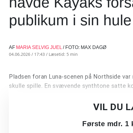
havde Kayaks for
publikum i sin hul
AF
MARIA SELVIG JUEL
/ FOTO: MAX DAGØ
04.06.2026 / 17:43 /
Læsetid: 5 min
Pladsen foran Luna-scenen på Northside var 
skulle spille. En svævende synthtone satte k
VIL DU 
Første mdr. 1 