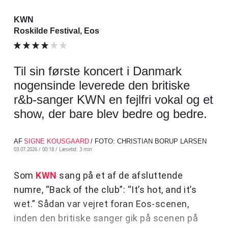
KWN
Roskilde Festival, Eos
Til sin første koncert i Danmark
nogensinde leverede den britiske
r&b-sanger KWN en fejlfri vokal og et
show, der bare blev bedre og bedre.
AF
SIGNE KOUSGAARD
/ FOTO: CHRISTIAN BORUP LARSEN
03.07.2026 / 00:18 /
Læsetid: 3 min
Som
KWN
sang på et af de afsluttende
numre, “Back of the club”: “It’s hot, and it’s
wet.” Sådan var vejret foran Eos-scenen,
inden den britiske sanger gik på scenen på