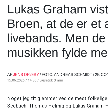
Lukas Graham vis
Broen, at de er et 
livebands. Men de
musikken fylde me
AF
JENS DRÆBY
/ FOTO: ANDREAS SCHMIDT / 2B C
15.06.2026 / 14:30 /
Læsetid: 3 min
Noget jeg tit glemmer ved de mest folkelige
Seebach, Thomas Helmig og Lukas Graham – e