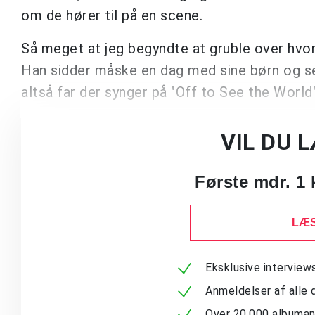
om de hører til på en scene.
Så meget at jeg begyndte at gruble over hvor
Han sidder måske en dag med sine børn og s
altså far der synger på "Off to See the World
VIL DU 
Første mdr. 1 
LÆS
Eksklusive intervie
Anmeldelser af alle 
Over 20.000 albuma