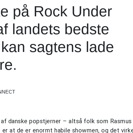
te på Rock Under
af landets bedste
 kan sagtens lade
re.
ONNECT
 af danske popstjerner – altså folk som Rasmus
r at de er enormt habile showmen, og det virk