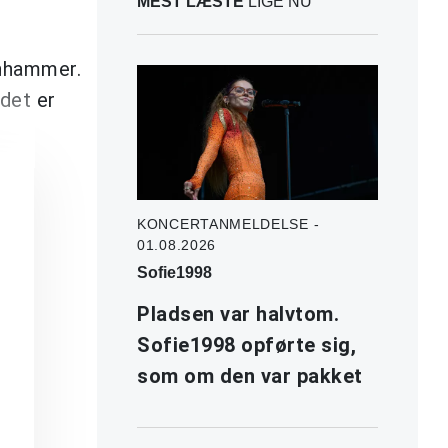
MEST LÆSTE
LIGE NU
chhammer.
 det er
KONCERTANMELDELSE -
01.08.2026
Sofie1998
Pladsen var halvtom.
Sofie1998 opførte sig,
som om den var pakket