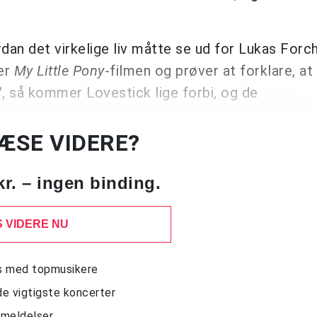
dan det virkelige liv måtte se ud for Lukas For
er
My Little Pony
-filmen og prøver at forklare, at
", så kommer Lovestick lige forbi, og de
LÆSE VIDERE?
kr. – ingen binding.
 VIDERE NU
ws med topmusikere
de vigtigste koncerter
nmeldelser