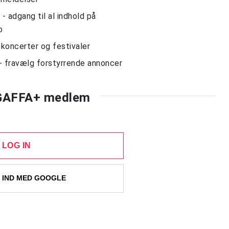
 adgang til al indhold på
o
l koncerter og festivaler
- fravælg forstyrrende annoncer
 GAFFA+ medlem
LOG IN
 IND MED GOOGLE