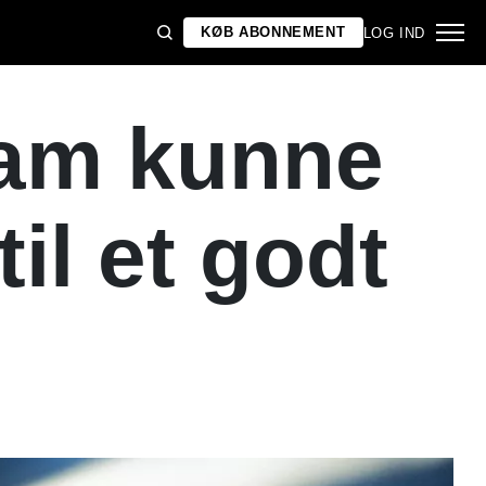
KØB ABONNEMENT
LOG IND
ham kunne
il et godt