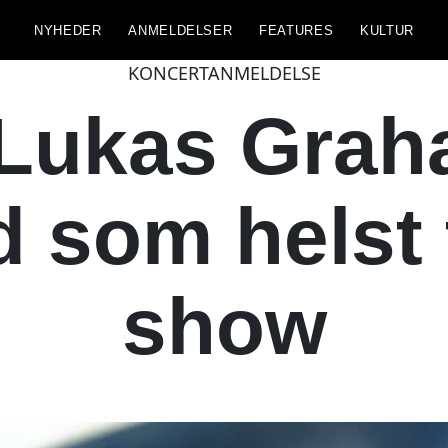
NYHEDER
ANMELDELSER
FEATURES
KULTUR
KONCERTANMELDELSE
, Lukas Gra
 som helst t
show