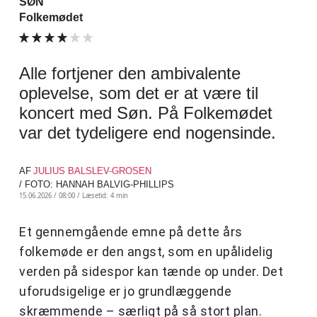
SØN
Folkemødet
Alle fortjener den ambivalente
oplevelse, som det er at være til
koncert med Søn. På Folkemødet
var det tydeligere end nogensinde.
AF
JULIUS BALSLEV-GROSEN
/ FOTO: HANNAH BALVIG-PHILLIPS
15.06.2026 / 08:00 /
Læsetid: 4 min
Et gennemgående emne på dette års
folkemøde er den angst, som en upålidelig
verden på sidespor kan tænde op under. Det
uforudsigelige er jo grundlæggende
skræmmende – særligt på så stort plan.