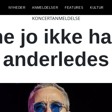
NYHEDER
ANMELDELSER
FEATURES
KULTUR
KONCERTANMELDELSE
e jo ikke h
anderledes