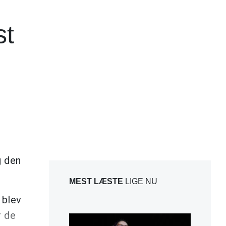
st
g den
MEST LÆSTE
LIGE NU
 blev
r de