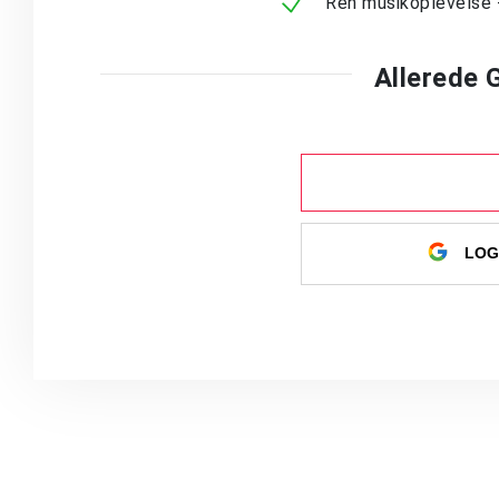
Ren musikoplevelse 
Allerede
LOG