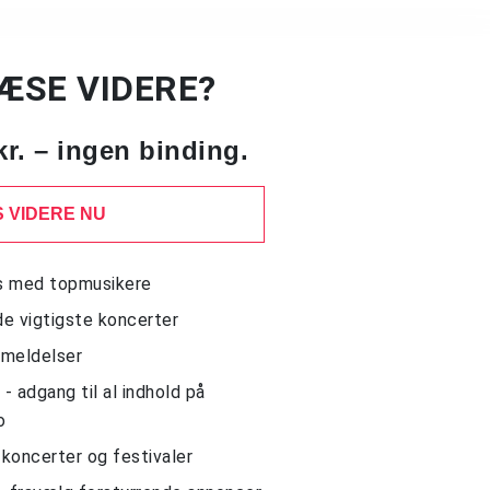
LÆSE VIDERE?
kr. – ingen binding.
 VIDERE NU
ws med topmusikere
de vigtigste koncerter
nmeldelser
 adgang til al indhold på
o
l koncerter og festivaler