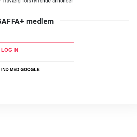
- fravælg forstyrrende annoncer
 GAFFA+ medlem
LOG IN
 IND MED GOOGLE