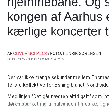
hjemmebane. Og se
kongen af Aarhus 
kærlige koncerter ti
AF
OLIVER SCHALCK
/ FOTO: HENRIK SØRENSEN
06.06.2026 / 09:30 /
Læsetid: 4 min
Der var ikke mange sekunder mellem Thoma
første kollektive forløsning blandt Northsid
Med linjen "Det går næsten altid galt" som in
døren sparket ind til halvanden times kærlig