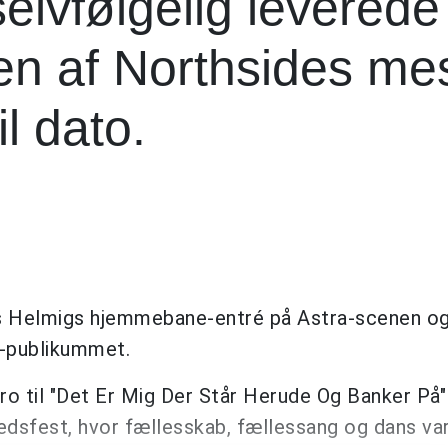
lvfølgelig leverede
en af Northsides me
l dato.
s Helmigs hjemmebane-entré på Astra-scenen o
e-publikummet.
tro til "Det Er Mig Der Står Herude Og Banker På"
hedsfest, hvor fællesskab, fællessang og dans va