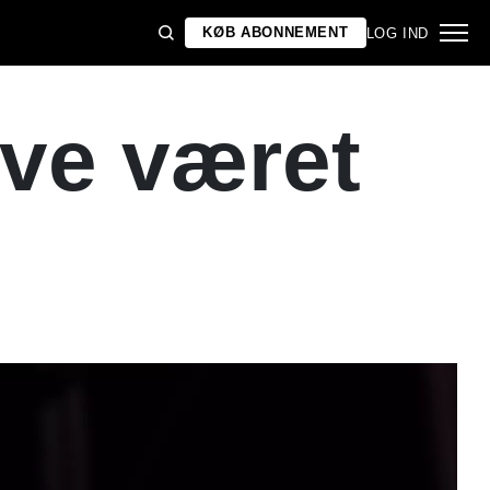
KØB ABONNEMENT
LOG IND
ave været