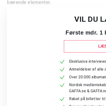
bærende elementer.
VIL DU 
Første mdr. 1 
LÆS
Eksklusive intervie
Anmeldelser af alle 
Over 20.000 albuma
Nordisk medlemskab -
GAFFA.se & GAFFA.n
Rabat på billetter ti