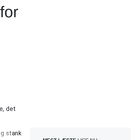
for
e, det
ng stank