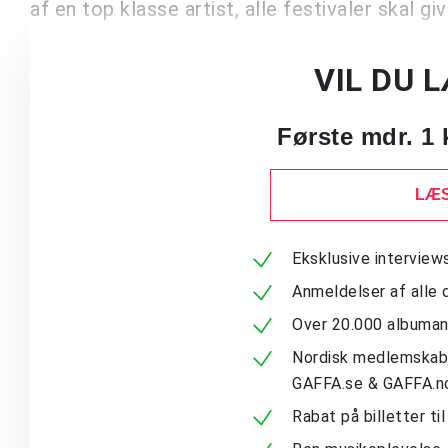
af en top klasse artist, alle festivaler skal g
VIL DU 
Første mdr. 1 
LÆS
Eksklusive intervie
Anmeldelser af alle 
Over 20.000 albuma
Nordisk medlemskab -
GAFFA.se & GAFFA.n
Rabat på billetter ti