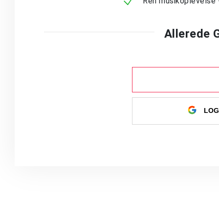
Ren musikoplevelse 
Allerede
LOG