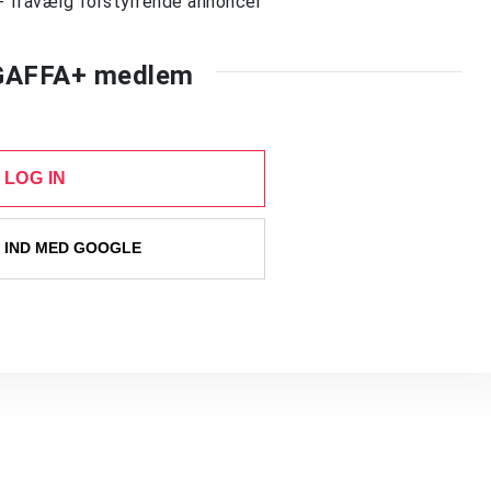
- fravælg forstyrrende annoncer
 GAFFA+ medlem
LOG IN
 IND MED GOOGLE