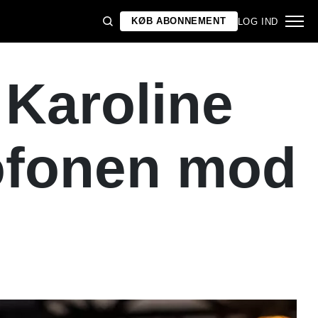
KØB ABONNEMENT
LOG IND
 Karoline
ofonen mod