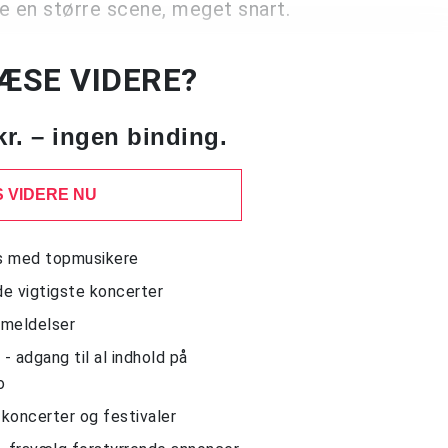
ive en større scene, meget snart.
LÆSE VIDERE?
kr. – ingen binding.
 VIDERE NU
ws med topmusikere
de vigtigste koncerter
nmeldelser
 adgang til al indhold på
o
l koncerter og festivaler