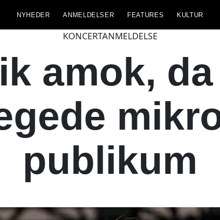
NYHEDER
ANMELDELSER
FEATURES
KULTUR
KONCERTANMELDELSE
gik amok, da
egede mikr
publikum