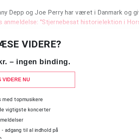
nny Depp og Joe Perry har været i Danmark og g
anmeldelse: "Stjernebesat historielektion i Hor
LÆSE VIDERE?
kr. – ingen binding.
 VIDERE NU
ws med topmusikere
de vigtigste koncerter
nmeldelser
 adgang til al indhold på
o