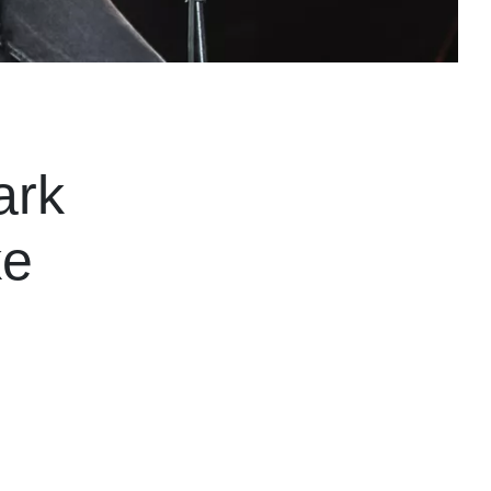
ark
ke