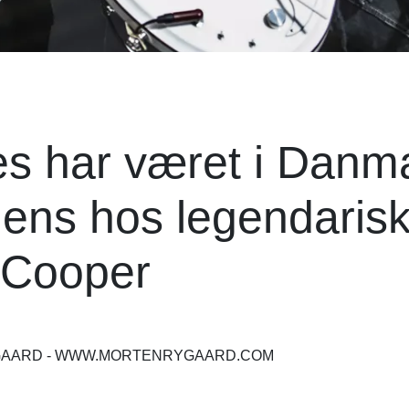
s har været i Danm
iens hos legendaris
e Cooper
YGAARD - WWW.MORTENRYGAARD.COM