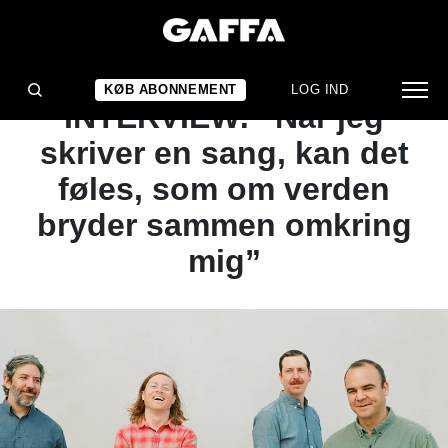
ARTIKEL
FUTURE ISLANDS-
KØB ABONNEMENT
LOG IND
INTERVIEW: ”Når jeg
skriver en sang, kan det
føles, som om verden
bryder sammen omkring
mig”