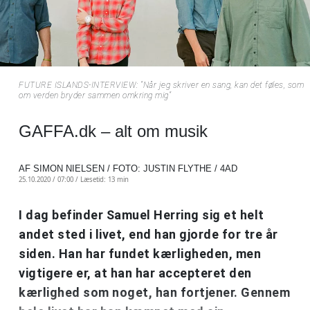
FUTURE ISLANDS-INTERVIEW: ”Når jeg skriver en sang, kan det føles, som
om verden bryder sammen omkring mig”
GAFFA.dk – alt om musik
AF SIMON NIELSEN / FOTO: JUSTIN FLYTHE / 4AD
25.10.2020 / 07:00 /
Læsetid: 13 min
I dag befinder Samuel Herring sig et helt
andet sted i livet, end han gjorde for tre år
siden. Han har fundet kærligheden, men
vigtigere er, at han har accepteret den
kærlighed som noget, han fortjener. Gennem