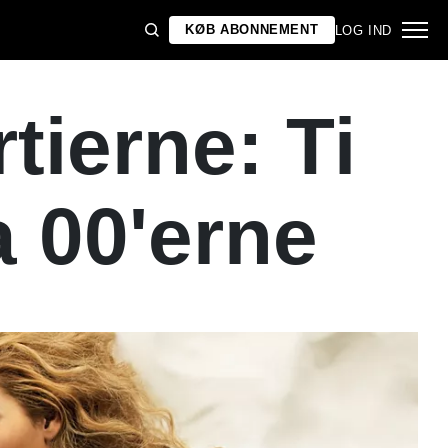
KØB ABONNEMENT
LOG IND
ierne: Ti
a 00'erne