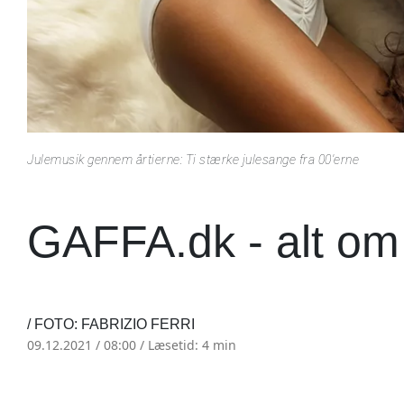
Julemusik gennem årtierne: Ti stærke julesange fra 00'erne
GAFFA.dk - alt om
/ FOTO: FABRIZIO FERRI
09.12.2021 / 08:00 /
Læsetid: 4 min