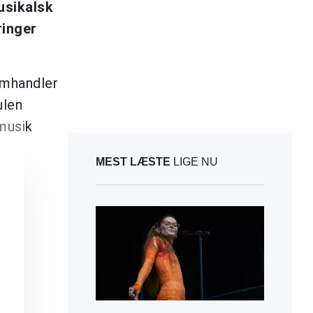
usikalsk
ringer
 omhandler
ulen
musik
MEST LÆSTE
LIGE NU