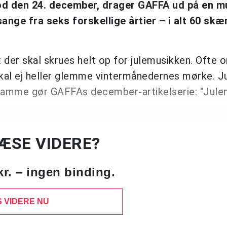
mod den 24. december, drager GAFFA ud på en m
ange fra seks forskellige årtier – i alt 60 skæ
at der skal skrues helt op for julemusikken. Ofte
skal ej heller glemme vintermånedernes mørke. J
t samme gør GAFFAs december-artikelserie: "Jule
LÆSE VIDERE?
kr. – ingen binding.
 VIDERE NU