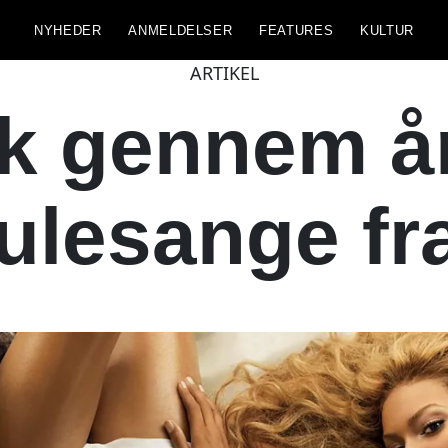
NYHEDER
ANMELDELSER
FEATURES
KULTUR
ARTIKEL
k gennem årt
ulesange fr