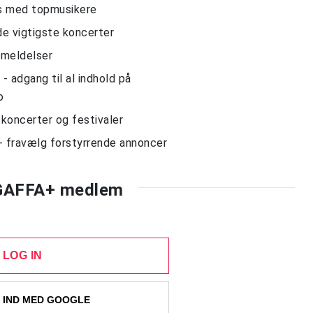
ws med topmusikere
de vigtigste koncerter
nmeldelser
 adgang til al indhold på
o
l koncerter og festivaler
- fravælg forstyrrende annoncer
 GAFFA+ medlem
LOG IN
 IND MED GOOGLE