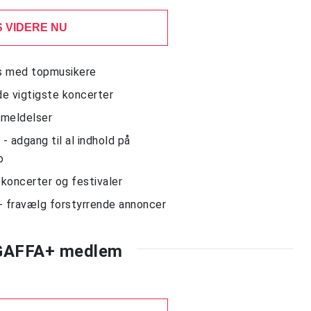
 VIDERE NU
ws med topmusikere
de vigtigste koncerter
nmeldelser
 adgang til al indhold på
o
l koncerter og festivaler
- fravælg forstyrrende annoncer
 GAFFA+ medlem