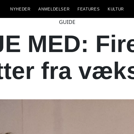
NYHEDER
ANMELDELSER
FEATURES
KULTUR
GUIDE
E MED: Fir
tter fra væk