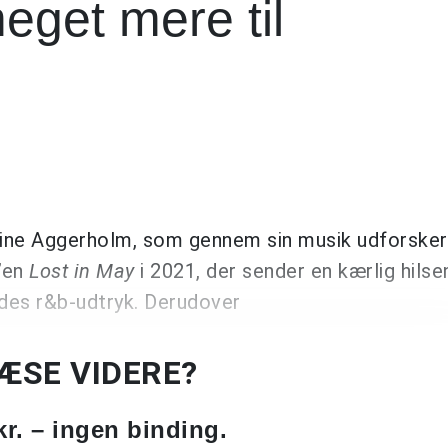
meget mere til
stine Aggerholm, som gennem sin musik udforsker
’en
Lost in May
i 2021, der sender en kærlig hilsen
ndes r&b-udtryk. Derudover
LÆSE VIDERE?
kr. – ingen binding.