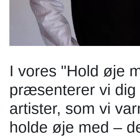
I vores "Hold øje 
præsenterer vi dig
artister, som vi va
holde øje med – d