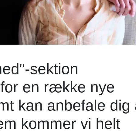
med"-sektion
 for en række nye
rmt kan anbefale dig 
em kommer vi helt