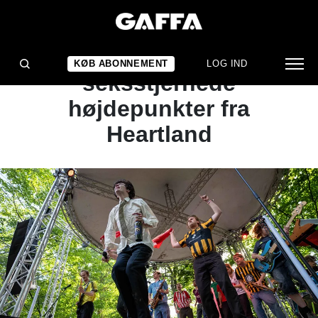
ARTIKEL
Her er årets
KØB ABONNEMENT
LOG IND
seksstjernede
højdepunkter fra
Heartland