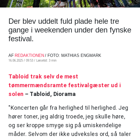
Der blev uddelt fuld plade hele tre
gange i weekenden under den fynske
festival.
AF
REDAKTIONEN
/ FOTO: MATHIAS ENGMARK
16.06.2025 / 09:53 /
Læsetid: 3 min
Tabloid trak selv de mest
tømmermændsramte festivalgæster ud i
solen
– Tabloid, Diorama
"Koncerten går fra herlighed til herlighed. Jeg
hører toner, jeg aldrig troede, jeg skulle høre,
og ser kroppe smyge sig på umiskendelige
måder. Selvom der ikke udveksles ord, så taler