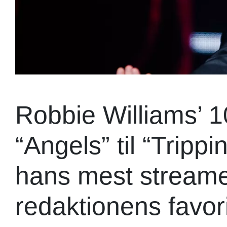
Robbie Williams’ 10
“Angels” til “Tripp
hans mest streame
redaktionens favori