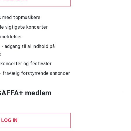
ws med topmusikere
de vigtigste koncerter
nmeldelser
 adgang til al indhold på
o
l koncerter og festivaler
- fravælg forstyrrende annoncer
 GAFFA+ medlem
LOG IN