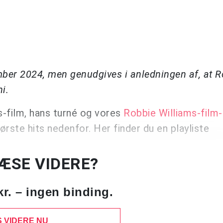
ember 2024, men genudgives i anledningen af, at 
ni.
-film, hans turné og vores
Robbie Williams-film-
ørste hits nedenfor. Her finder du en playliste
LÆSE VIDERE?
kr. – ingen binding.
 VIDERE NU