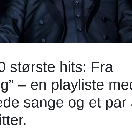
 største hits: Fra
ing” – en playliste me
de sange og et par 
tter.