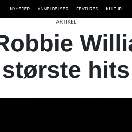
NYHEDER
ANMELDELSER
FEATURES
KULTUR
ARTIKEL
Robbie Will
største hits