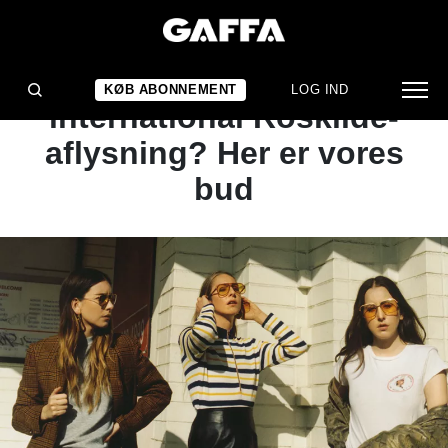
ARTIKEL
Hvem overtager efter
KØB ABONNEMENT
LOG IND
international Roskilde-
aflysning? Her er vores
bud