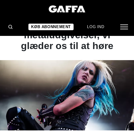
GUIDE
10 udenlandske
KØB ABONNEMENT
LOG IND
metaludgivelser, vi
glæder os til at høre