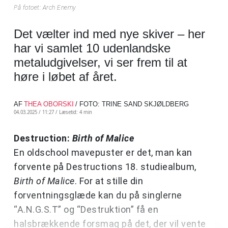
På fotoet: Arch Enemy
Det vælter ind med nye skiver – her
har vi samlet 10 udenlandske
metaludgivelser, vi ser frem til at
høre i løbet af året.
AF
THEA OBORSKI
/ FOTO: TRINE SAND SKJØLDBERG
04.03.2025 / 11:27 /
Læsetid: 4 min
Destruction:
Birth of Malice
En oldschool mavepuster er det, man kan
forvente på Destructions 18. studiealbum,
Birth of Malice
. For at stille din
forventningsglæde kan du på singlerne
“A.N.G.S.T” og “Destruktion” få en
halsbrækkende forsmag på det, der vil vente