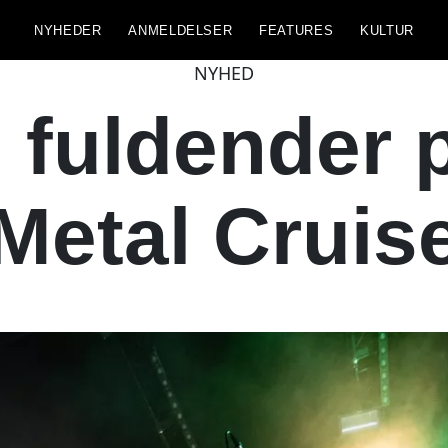
NYHEDER
ANMELDELSER
FEATURES
KULTUR
NYHED
 fuldender p
Metal Cruis