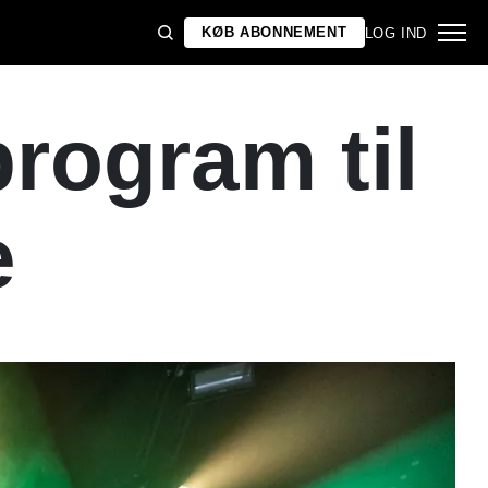
KØB ABONNEMENT
LOG IND
rogram til
e