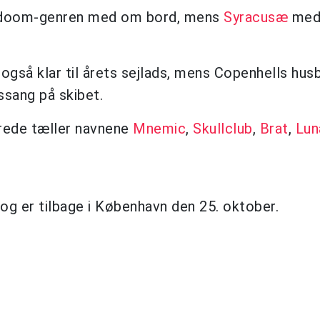
doom-genren med om bord, mens
Syracusæ
medb
gså klar til årets sejlads, mens Copenhells hus
ssang på skibet.
lerede tæller navnene
Mnemic
,
Skullclub
,
Brat
,
Lun
og er tilbage i København den 25. oktober.