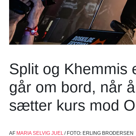
Split og Khemmis e
går om bord, når å
sætter kurs mod O
AF
MARIA SELVIG JUEL
/ FOTO: ERLING BRODERSEN