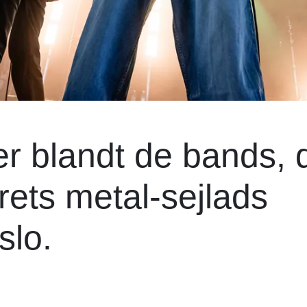
r blandt de bands, 
rets metal-sejlads
slo.