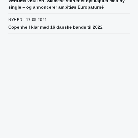
VERDEN VENTER: Siamese starter et nyt kapitel med ny
single – og annoncerer ambitiøs Europaturné
NYHED - 17.05.2021
Copenhell klar med 16 danske bands til 2022