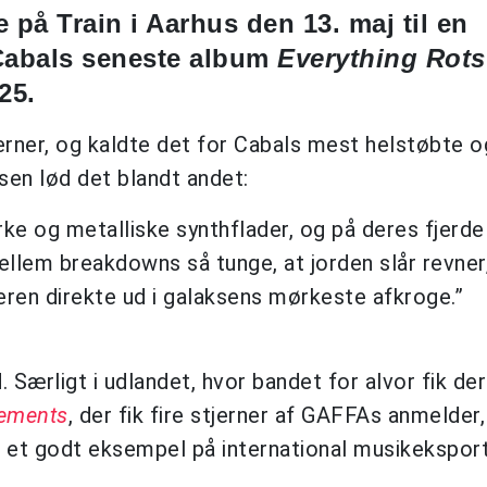
 på Train i Aarhus den 13. maj til en
 Cabals seneste album
Everything Rots
25.
erner, og kaldte det for Cabals mest helstøbte o
sen lød det blandt andet:
ørke og metalliske synthflader, og på deres fjerd
llem breakdowns så tunge, at jorden slår revner
teren direkte ud i galaksens mørkeste afkroge.”
Særligt i udlandet, hvor bandet for alvor fik de
ements
, der fik fire stjerner af GAFFAs anmelder
u et godt eksempel på international musikeksport