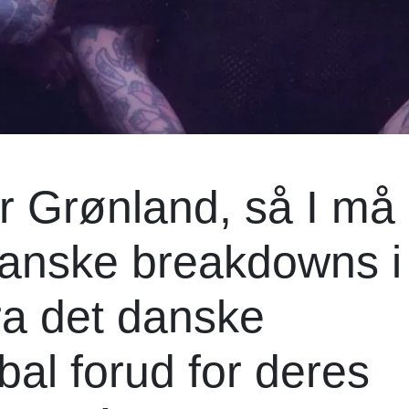
er Grønland, så I må
anske breakdowns i
fra det danske
al forud for deres