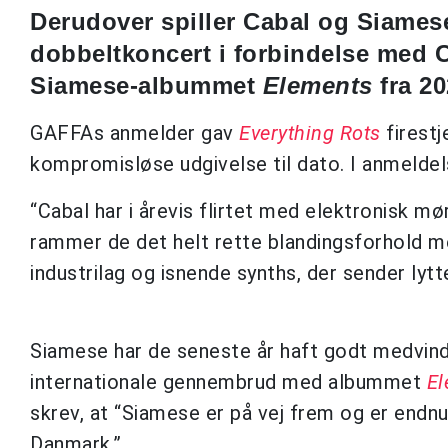
Derudover spiller Cabal og Siamese
dobbeltkoncert i forbindelse med
Siamese-albummet
Elements
fra 20
GAFFAs anmelder gav
Everything Rots
firestj
kompromisløse udgivelse til dato. I anmeldel
“Cabal har i årevis flirtet med elektronisk m
rammer de det helt rette blandingsforhold me
industrilag og isnende synths, der sender lyt
Siamese har de seneste år haft godt medvind. 
internationale gennembrud med albummet
El
skrev, at “Siamese er på vej frem og er endn
Danmark.”