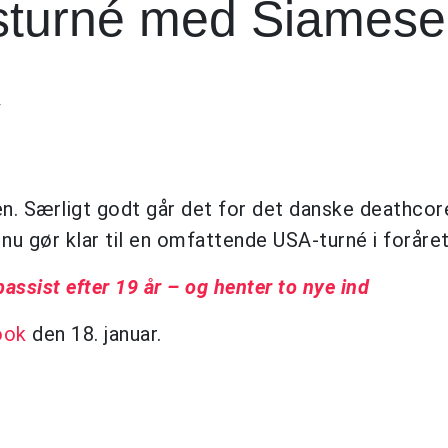
sturné med Siamese
T
den. Særligt godt går det for det danske deathco
r nu gør klar til en omfattende USA-turné i foråret
bassist efter 19 år – og henter to nye ind
ook
den 18. januar.