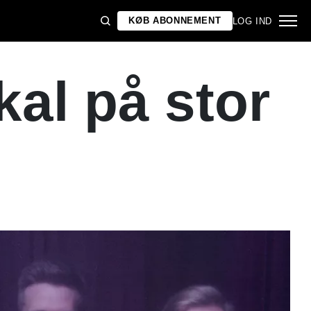
KØB ABONNEMENT
LOG IND
al på stor