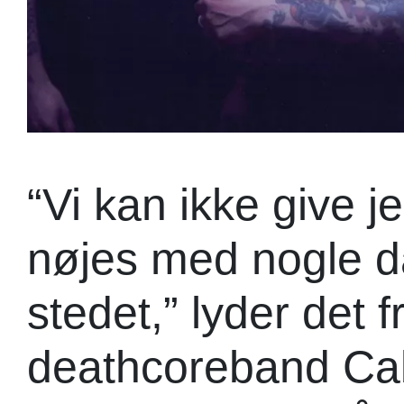
“Vi kan ikke give j
nøjes med nogle d
stedet,” lyder det 
deathcoreband Cab