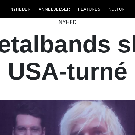
NYHEDER
ANMELDELSER
FEATURES
KULTUR
NYHED
talbands sk
USA-turné