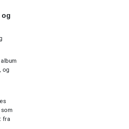
og
g
e album
, og
res
, som
 fra