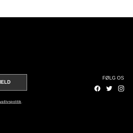
FØLG OS
MELD
atlivspolitik
.