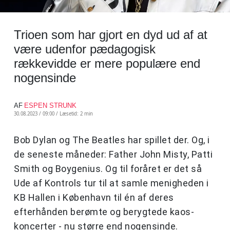
Trioen som har gjort en dyd ud af at
være udenfor pædagogisk
rækkevidde er mere populære end
nogensinde
AF
ESPEN STRUNK
30.08.2023 / 09:00 /
Læsetid: 2 min
Bob Dylan og The Beatles har spillet der. Og, i
de seneste måneder: Father John Misty, Patti
Smith og Boygenius. Og til foråret er det så
Ude af Kontrols tur til at samle menigheden i
KB Hallen i København til én af deres
efterhånden berømte og berygtede kaos-
koncerter - nu større end nogensinde.