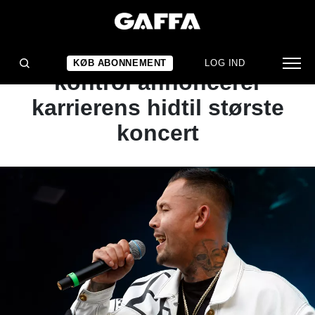
NYHED
RØV OG NØGLER: Ude af
KØB ABONNEMENT
LOG IND
kontrol annoncerer
karrierens hidtil største
koncert