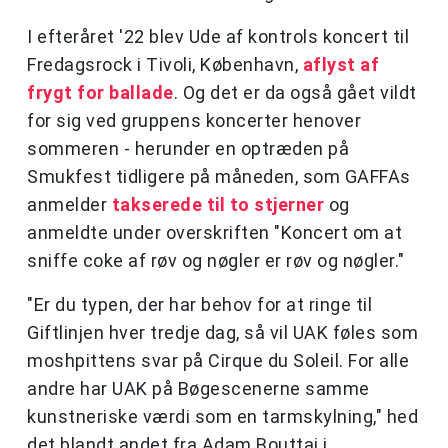
I efteråret '22 blev Ude af kontrols koncert til
Fredagsrock i Tivoli, København,
aflyst af
frygt for ballade
. Og det er da også gået vildt
for sig ved gruppens koncerter henover
sommeren - herunder en optræden på
Smukfest tidligere på måneden, som GAFFAs
anmelder
takserede til to stjerner
og
anmeldte under overskriften "Koncert om at
sniffe coke af røv og nøgler er røv og nøgler."
"Er du typen, der har behov for at ringe til
Giftlinjen hver tredje dag, så vil UAK føles som
moshpittens svar på Cirque du Soleil. For alle
andre har UAK på Bøgescenerne samme
kunstneriske værdi som en tarmskylning," hed
det blandt andet fra Adam Bouttai i