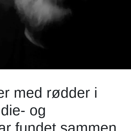
r med rødder i
die- og
ar fundet sammen