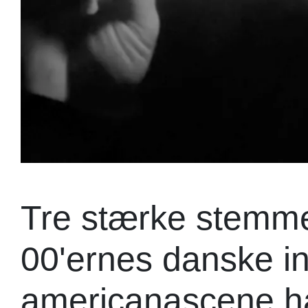
Tre stærke stemme
00'ernes danske in
americanascene h