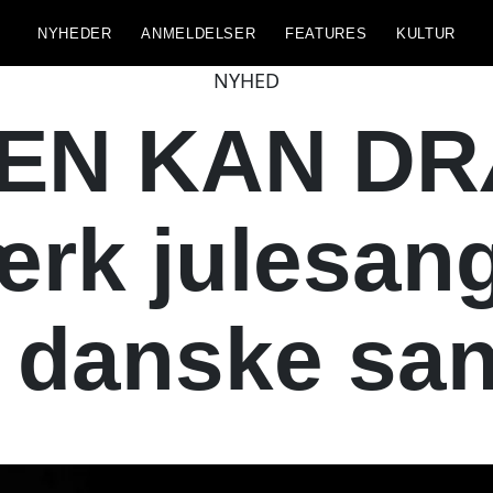
NYHEDER
ANMELDELSER
FEATURES
KULTUR
NYHED
EN KAN DR
rk julesang
 danske san