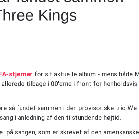
Three Kings
FA-stjerner
for sit aktuelle album - mens både 
llerede tilbage i 00'erne i front for henholdsvis
vere så fundet sammen i den provisoriske trio We
ang i anledning af den tilstundende højtid.
itel på sangen, som er skrevet af den amerikansk