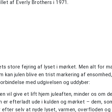
llet af Everly Brothers i 1971.
ts store fejring af lyset i mørket. Men alt for 
m kan julen blive en trist markering af ensomhed,
 forbindelse med udgivelsen og uddyber:
 vil give et lift hjem juleaften, minder os om de
som er efterladt ude i kulden og mørket – dem, so
r efter selv at nyde lyset, varmen, overfloden og