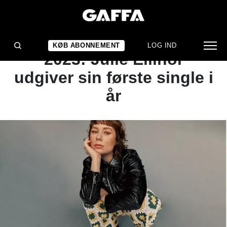
NYHED
HUN BLIVER STOR I
KØB ABONNEMENT
LOG IND
2023: Julie Ellinor
udgiver sin første single i
år