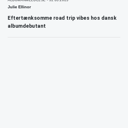
ALBUMANMELDELSE - 31.03.2023
Julie Ellinor
Eftertænksomme road trip vibes hos dansk
albumdebutant