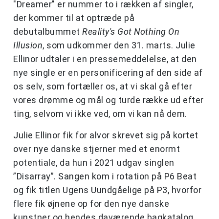
"Dreamer" er nummer to i rækken af singler,
der kommer til at optræde på
debutalbummet
Reality's Got Nothing On
Illusion
, som udkommer den 31. marts. Julie
Ellinor udtaler i en pressemeddelelse, at den
nye single er en personificering af den side af
os selv, som fortæller os, at vi skal gå efter
vores drømme og mål og turde række ud efter
ting, selvom vi ikke ved, om vi kan nå dem.
Julie Ellinor fik for alvor skrevet sig på kortet
over nye danske stjerner med et enormt
potentiale, da hun i 2021 udgav singlen
”Disarray”. Sangen kom i rotation på P6 Beat
og fik titlen Ugens Uundgåelige på P3, hvorfor
flere fik øjnene op for den nye danske
kunstner og hendes daværende bagkatalog,