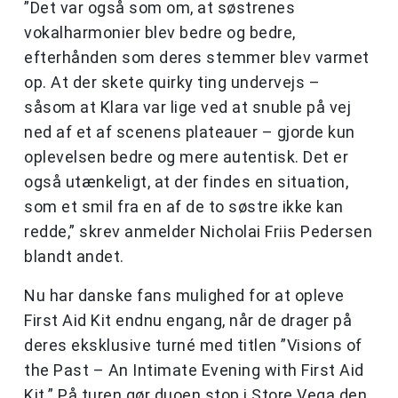
”Det var også som om, at søstrenes
vokalharmonier blev bedre og bedre,
efterhånden som deres stemmer blev varmet
op. At der skete quirky ting undervejs –
såsom at Klara var lige ved at snuble på vej
ned af et af scenens plateauer – gjorde kun
oplevelsen bedre og mere autentisk. Det er
også utænkeligt, at der findes en situation,
som et smil fra en af de to søstre ikke kan
redde,” skrev anmelder Nicholai Friis Pedersen
blandt andet.
Nu har danske fans mulighed for at opleve
First Aid Kit endnu engang, når de drager på
deres eksklusive turné med titlen ”Visions of
the Past – An Intimate Evening with First Aid
Kit.” På turen gør duoen stop i Store Vega den