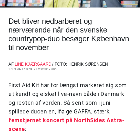
Det bliver nedbarberet og
nærværende når den svenske
countrypop-duo besøger København
til november
AF
LINE KJÆRGAARD
/ FOTO: HENRIK SØRENSEN
27.09.2023 / 08:00 /
Læsetid: 2 min
First Aid Kit har for længst markeret sig som
et kendt og elsket live-navn både i Danmark
og resten af verden. Så sent som i juni
spillede duoen en, ifølge GAFFA, stærk,
femstjernet koncert på NorthSides Astra-
scene
: