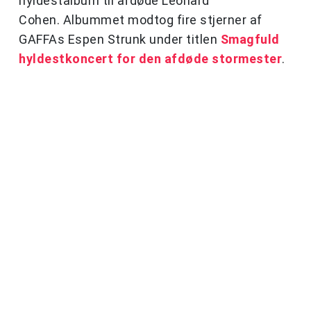
hyldestalbum til afdøde Leonard
Cohen. Albummet modtog fire stjerner af
GAFFAs Espen Strunk under titlen
Smagfuld
hyldestkoncert for den afdøde stormester
.