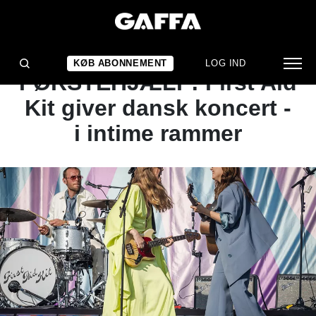
NYHED
MUSIKALSK
KØB ABONNEMENT
LOG IND
FØRSTEHJÆLP: First Aid
Kit giver dansk koncert -
i intime rammer