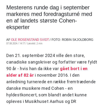
Mesterens runde dag i september
markeres med foredragsturné med
en af landets største Cohen-
eksperter
AF
OLE ROSENSTAND SVIDT
/ FOTO: ROBIN SKJOLDBORG
07.08.2024 / 14:17 /
Læsetid: 2 min
Den 21. september 2024 ville den store,
canadiske sangskriver og forfatter være fyldt
90 år - hvis han da ikke var
gået bort i en
alder af 82 år
i november 2016. I den
anledning turnerede en række fremtrædende
danske musikere med Cohen - en
hyldestkoncert, som blandt andet kunne
opleves i Musikhuset Aarhus og DR