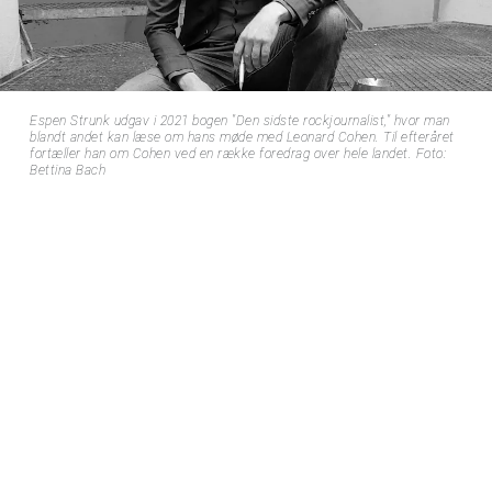
Espen Strunk udgav i 2021 bogen "Den sidste rockjournalist," hvor man
blandt andet kan læse om hans møde med Leonard Cohen. Til efteråret
fortæller han om Cohen ved en række foredrag over hele landet. Foto:
Bettina Bach