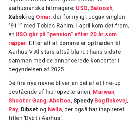
aarhusianske hitmagere:
USO
,
Baloosh
,
Xabski
og
Omar
, der for nyligt udgav singlen
”911” med Tobias Rahim. I april kom det frem,
at
USO går på ”pension” efter 20 år som
rapper
. Efter alt at dømme er optræden til
Aarhus V Allstars altså blandt hans sidste
sammen med de annoncerede koncerter i
begyndelsen af 2025.
De fire nye navne bliver en del af et line-up
bestående af hiphopveteranen,
Marwan
,
Shooter Gang
,
Abcitoo
,
Speedy
,
Bogfinkevej
,
Pay
,
Dibset
og
Nella
, der også har inspireret
titlen ’Dybt i Aarhus’.