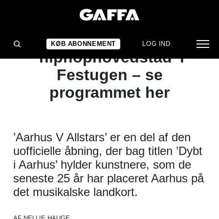
NYHED
Aarhus V hyldes som
KØB ABONNEMENT
LOG IND
’hiphophovedstad’ i
Festugen – se
programmet her
’Aarhus V Allstars’ er en del af den
uofficielle åbning, der bag titlen ’Dybt
i Aarhus’ hylder kunstnere, som de
seneste 25 år har placeret Aarhus på
det musikalske landkort.
AF NELLIE HAUGE