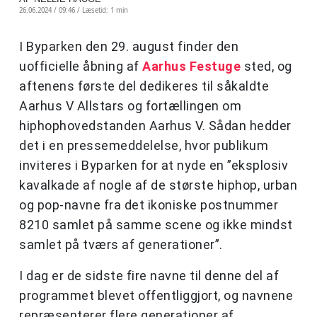
26.06.2024 / 09:46 /
Læsetid: 1 min
I Byparken den 29. august finder den
uofficielle åbning af
Aarhus Festuge
sted, og
aftenens første del dedikeres til såkaldte
Aarhus V Allstars og fortællingen om
hiphophovedstanden Aarhus V. Sådan hedder
det i en pressemeddelelse, hvor publikum
inviteres i Byparken for at nyde en ”eksplosiv
kavalkade af nogle af de største hiphop, urban
og pop-navne fra det ikoniske postnummer
8210 samlet på samme scene og ikke mindst
samlet på tværs af generationer”.
I dag er de sidste fire navne til denne del af
programmet blevet offentliggjort, og navnene
repræsenterer flere generationer af