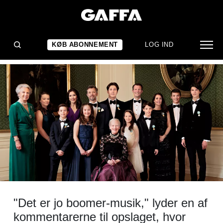
NYHED
Hvad lytter de royale til?
KØB ABONNEMENT
LOG IND
"Det er jo boomer-musik," lyder en af
kommentarerne til opslaget, hvor